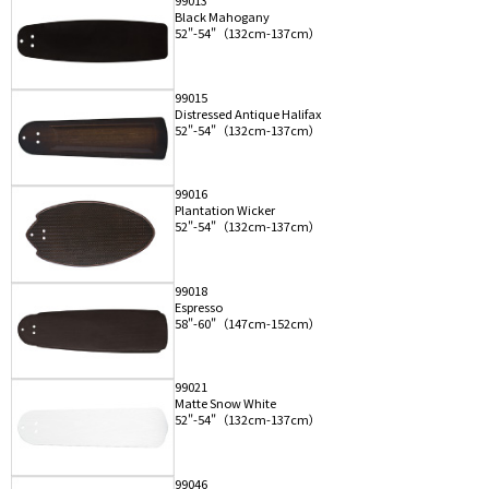
99013
Black Mahogany
52"-54"（132cm-137cm）
99015
Distressed Antique Halifax
52"-54"（132cm-137cm）
99016
Plantation Wicker
52"-54"（132cm-137cm）
99018
Espresso
58"-60"（147cm-152cm）
99021
Matte Snow White
52"-54"（132cm-137cm）
99046