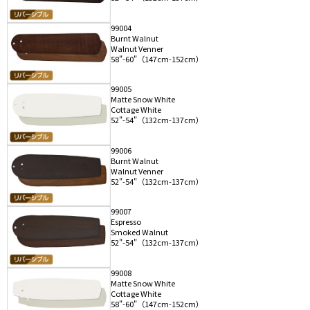
99004
Burnt Walnut
Walnut Venner
58"-60"（147cm-152cm）
99005
Matte Snow White
Cottage White
52"-54"（132cm-137cm）
99006
Burnt Walnut
Walnut Venner
52"-54"（132cm-137cm）
99007
Espresso
Smoked Walnut
52"-54"（132cm-137cm）
99008
Matte Snow White
Cottage White
58"-60"（147cm-152cm）