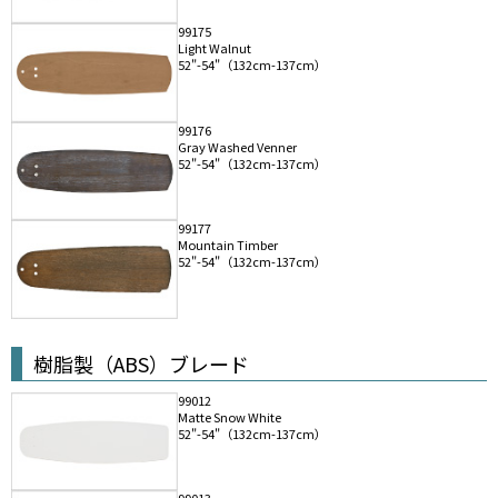
99175
Light Walnut
52"-54"（132cm-137cm）
99176
Gray Washed Venner
52"-54"（132cm-137cm）
99177
Mountain Timber
52"-54"（132cm-137cm）
樹脂製（ABS）ブレード
99012
Matte Snow White
52"-54"（132cm-137cm）