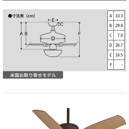
A
33.3
B
29.8
C
7.0
D
26.7
E
16.5
F
-
米国お取り寄せモデル