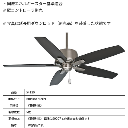
・国際エネルギースター基準適合
※壁コントローラ別売
※写真は延長用ダウンロッド（別売品）を装着した状態です
品番
54120
本体仕上
Brushed Nickel
羽根径
（羽根別売）
羽根枚数
5枚
羽根仕上
（羽根別売） 画像は99007との組み合わせ例です
備考
（終売品です）