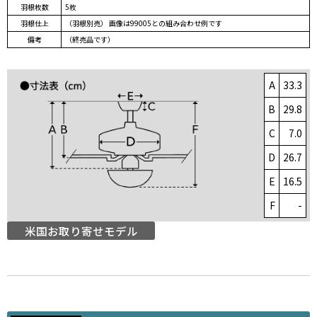
羽根枚数
5枚
羽根仕上
（羽根別売） 画像は99005との組み合わせ例です
備考
（終売品です）
A
33.3
B
29.8
C
7.0
D
26.7
E
16.5
F
-
米国お取り寄せモデル