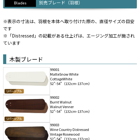
別売ブレード（羽根）
Blades
※表示の寸法は、羽根を本体へ取り付けた際の、直径サイズの目安
です
※「Distressed」の記載がある仕上げは、エージング加工が施され
ています
木製ブレード
99001
MatteSnow White
CottageWhite
52"-54"（132cm-137cm）
99002
Burnt Walnut
Walnut Venner
52"-54"（132cm-137cm）
99003
Wine Country Distressed
Vintage Rosewood
52"-54"（132cm-137cm）