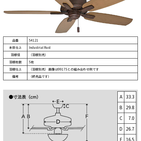
品番
54121
本体仕上
Industrial Rust
羽根径
（羽根別売）
羽根枚数
5枚
羽根仕上
（羽根別売） 画像は99175との組み合わせ例です
備考
（終売品です）
A
33.3
B
29.8
C
7.0
D
26.7
E
16.5