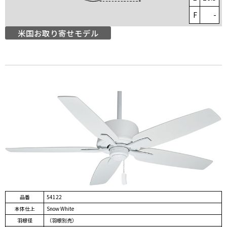
F
-
米国お取り寄せモデル
品番
54122
本体仕上
Snow White
羽根径
（羽根別売）