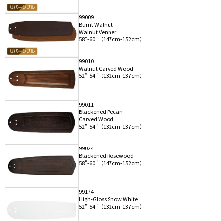
99009
Burnt Walnut
Walnut Venner
58"-60"（147cm-152cm）
99010
Walnut Carved Wood
52"-54"（132cm-137cm）
99011
Blackened Pecan
Carved Wood
52"-54"（132cm-137cm）
99024
Blackened Rosewood
58"-60"（147cm-152cm）
99174
High-Gloss Snow White
52"-54"（132cm-137cm）