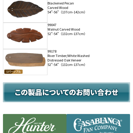
Blackened Pecan
Carved Wood
54"-56"（137cm-142cm）
99047
Walnut Carved Wood
52"-54"（132cm-137cm）
99178
River Timber/White Washed
Distressed Oak Veneer
52"-54"（132cm-137cm）