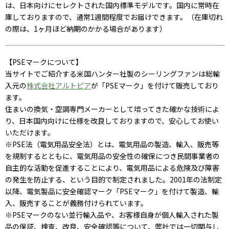
は、日本向けにセレクトされた国内標準モデルです。国内に常時在
庫しておりますので、通常1週間程度でお届けできます。（在庫切れ
の際は、1ヶ月ほど納期のかかる場合があります）
【PSEマークについて】
当サイトでご紹介する米国ハンター社製のシーリングファンは総輸
入元の
株式会社アルトピア
が「PSEマーク」を付けて販売しており
ます。
住まいの換気・空調専門メーカーとして培ってきた確かな技術によ
り、日本国内向けに仕様を改良しておりますので、安心してお使い
いただけます。
※PSE法（電気用品安全法）とは、電気用品の製造、輸入、販売等
を規制するとともに、電気用品の安全性の確保につき民間事業者の
自主的な活動を促進することにより、電気用品による危険及び障害
の発生を防止する、という目的で制定されました。2001年の法制定
以降、電気製品に安全確認マーク「PSEマーク」を付けて製造、輸
入、販売することが義務付けられています。
※PSEマークのない並行輸入品や、お客様自身が個人輸入された製
品の保証、検査、改良、安全確認等について、弊社では一切関与し