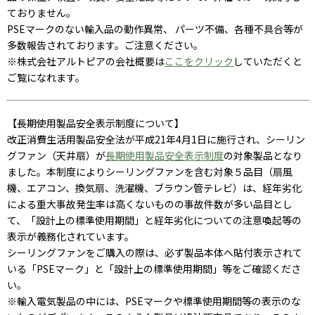
ておりません。
PSEマークのない輸入品の動作異常、 パーツ不備、各種不具合等が
多数報告されております。ご注意ください。
※株式会社アルトピアの会社概要は
ここをクリック
していただくと
ご覧になれます。
【長期使用製品安全表示制度について】
改正消費生活用製品安全法が平成21年4月1日に施行され、シーリン
グファン（天井扇）が
長期使用製品安全表示制度
の対象製品となり
ました。本制度によりシーリングファンを含む対象５品目（扇風
機、エアコン、換気扇、洗濯機、ブラウン管テレビ）は、経年劣化
による重大事故発生率は高くないものの事故件数が多い品目とし
て、「設計上の標準使用期間」と経年劣化についての注意喚起等の
表示が義務化されています。
シーリングファンをご購入の際は、必ず製品本体へ貼付表示されて
いる「PSEマーク」と「設計上の標準使用期間」等をご確認くださ
い。
※輸入電気製品の中には、PSEマークや標準使用期間等の表示のな