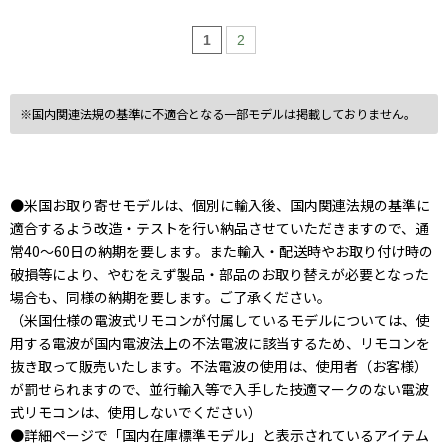
1
2
※国内関連法規の基準に不適合となる一部モデルは掲載しておりません。
●米国お取り寄せモデルは、個別に輸入後、国内関連法規の基準に
適合するよう改造・テストを行い納品させていただきますので、通
常40～60日の納期を要します。また輸入・配送時やお取り付け時の
破損等により、やむをえず製品・部品のお取り替えが必要となった
場合も、同様の納期を要します。ご了承ください。
（米国仕様の電波式リモコンが付属しているモデルについては、使
用する電波が国内電波法上の不法電波に該当するため、リモコンを
抜き取って販売いたします。不法電波の使用は、使用者（お客様）
が罰せられますので、並行輸入等で入手した技適マークのない電波
式リモコンは、使用しないでください）
●詳細ページで「国内在庫標準モデル」と表示されているアイテム