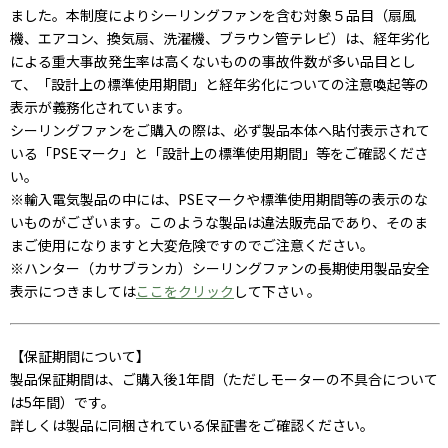
ました。本制度によりシーリングファンを含む対象５品目（扇風
機、エアコン、換気扇、洗濯機、ブラウン管テレビ）は、経年劣化
による重大事故発生率は高くないものの事故件数が多い品目とし
て、「設計上の標準使用期間」と経年劣化についての注意喚起等の
表示が義務化されています。
シーリングファンをご購入の際は、必ず製品本体へ貼付表示されて
いる「PSEマーク」と「設計上の標準使用期間」等をご確認くださ
い。
※輸入電気製品の中には、PSEマークや標準使用期間等の表示のな
いものがございます。このような製品は違法販売品であり、そのま
まご使用になりますと大変危険ですのでご注意ください。
※ハンター（カサブランカ）シーリングファンの長期使用製品安全
表示につきましては
ここをクリック
して下さい 。
【保証期間について】
製品保証期間は、ご購入後1年間（ただしモーターの不具合について
は5年間）です。
詳しくは製品に同梱されている保証書をご確認ください。