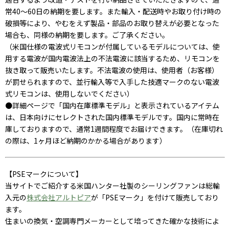
常40～60日の納期を要します。また輸入・配送時やお取り付け時の
破損等により、やむをえず製品・部品のお取り替えが必要となった
場合も、同様の納期を要します。ご了承ください。
（米国仕様の電波式リモコンが付属しているモデルについては、使
用する電波が国内電波法上の不法電波に該当するため、リモコンを
抜き取って販売いたします。不法電波の使用は、使用者（お客様）
が罰せられますので、並行輸入等で入手した技適マークのない電波
式リモコンは、使用しないでください）
●詳細ページで「国内在庫標準モデル」と表示されているアイテム
は、日本向けにセレクトされた国内標準モデルです。国内に常時在
庫しておりますので、通常1週間程度でお届けできます。（在庫切れ
の際は、1ヶ月ほど納期のかかる場合があります）
【PSEマークについて】
当サイトでご紹介する米国ハンター社製のシーリングファンは総輸
入元の
株式会社アルトピア
が「PSEマーク」を付けて販売しており
ます。
住まいの換気・空調専門メーカーとして培ってきた確かな技術によ