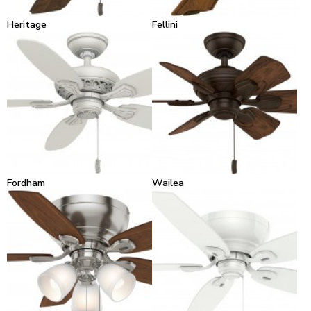
Heritage
Fellini
Fordham
Wailea