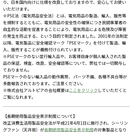
り、日本国内向けに仕様を改良しておりますので、安心してお使い
いただけます。
※PSE法（電気用品安全法）とは、電気用品の製造、輸入、販売等
を規制するとともに、電気用品の安全性の確保につき民間事業者の
自主的な活動を促進することにより、電気用品による危険及び障害
の発生を防止する、という目的で制定されました。2001年の法制定
以降、電気製品に安全確認マーク「PSEマーク」を付けて製造、輸
入、販売することが義務付けられています。
※PSEマークのない並行輸入品や、お客様自身が個人輸入された製
品の保証、検査、改良、安全確認等について、弊社では一切関与し
ておりません。
PSEマークのない輸入品の動作異常、 パーツ不備、各種不具合等が
多数報告されております。ご注意ください。
※株式会社アルトピアの会社概要は
ここをクリック
していただくと
ご覧になれます。
【長期使用製品安全表示制度について】
改正消費生活用製品安全法が平成21年4月1日に施行され、シーリン
グファン（天井扇）が
長期使用製品安全表示制度
の対象製品となり