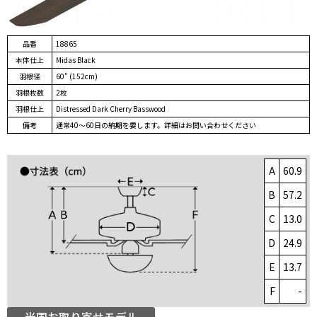
品番
18865
本体仕上
Midas Black
羽根径
60" (152cm)
羽根枚数
2枚
羽根仕上
Distressed Dark Cherry Basswood
備考
通常40～60日の納期を要します。詳細はお問い合わせください
A
60.9
B
57.2
C
13.0
D
24.9
E
13.7
F
-
米国お取り寄せモデル