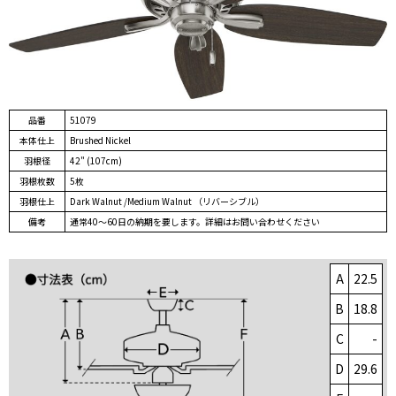
品番
51079
本体仕上
Brushed Nickel
羽根径
42" (107cm)
羽根枚数
5枚
羽根仕上
Dark Walnut /Medium Walnut （リバーシブル）
備考
通常40～60日の納期を要します。詳細はお問い合わせください
A
22.5
B
18.8
C
-
D
29.6