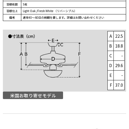
羽根枚数
5枚
羽根仕上
Light Oak /Fresh White （リバーシブル）
備考
通常40～60日の納期を要します。詳細はお問い合わせください
A
22.5
B
18.8
C
-
D
29.6
E
-
F
37.0
米国お取り寄せモデル