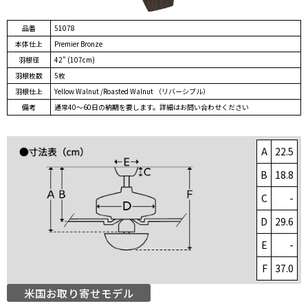
品番
51078
本体仕上
Premier Bronze
羽根径
42" (107cm)
羽根枚数
5枚
羽根仕上
Yellow Walnut /Roasted Walnut （リバーシブル）
備考
通常40～60日の納期を要します。詳細はお問い合わせください
A
22.5
B
18.8
C
-
D
29.6
E
-
F
37.0
米国お取り寄せモデル