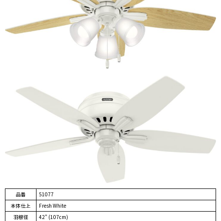
品番
51077
本体仕上
Fresh White
羽根径
42" (107cm)