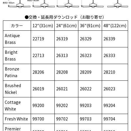
●交換・延長用ダウンロッド（お取り寄せ）
カラー
12″(31cm)
24″(61cm)
36″(91cm)
48″(122cm)
Antique
22719
26319
26329
26339
Brass
Bright
22713
26313
26323
26333
Brass
Bronze
28206
28208
28209
28210
Patina
Brushed
26019
26021
26022
26023
Nickel
Cottage
99200
99202
99203
99204
White
Fresh White
99700
99702
99703
99704
Premier