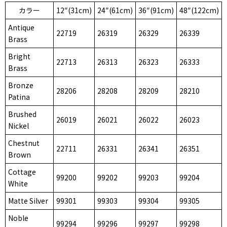
カラー
12″(31cm)
24″(61cm)
36″(91cm)
48″(122cm)
Antique
22719
26319
26329
26339
Brass
Bright
22713
26313
26323
26333
Brass
Bronze
28206
28208
28209
28210
Patina
Brushed
26019
26021
26022
26023
Nickel
Chestnut
22711
26331
26341
26351
Brown
Cottage
99200
99202
99203
99204
White
Matte Silver
99301
99303
99304
99305
Noble
99294
99296
99297
99298